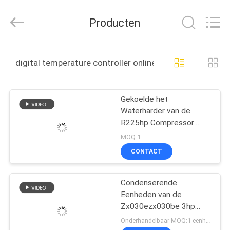
Refrigeration
Equipment
Co.,
Producten
Ltd..
All
Rights
Reserved.
HUIS
digital temperature controller online fabricage
PRODUCTEN
Gekoelde het
Waterharder van de
VR-
R225hp Compressor
SHOW
Lucht met 52L-Tank
MOQ:1
CONTACT
ONGEVEER
Condenserende
ONS
Eenheden van de
Zx030ezx030be 3hp
FABRIEKSREIS
2250w de Commerciële
Onderhandelbaar MOQ:1 eenheid / eenheden