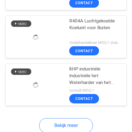
Koeling voor Kleine
CONTACT
Koude Zaal
KWALITEITSCONTROLE
R404A Luchtgekoelde
Koelunit voor Buiten
CONTACTEER
ONS
Onderhandelbaar MOQ:1 stuk/Stukken
CONTACT
NIEUWS
8HP industriële
Industriële het
GEVALLEN
Waterharder van het
Koelingsmateriaal R22
consult MOQ:1
2.2kw
VERZOEK
CONTACT
OM EEN
CITAAT
Bekijk meer