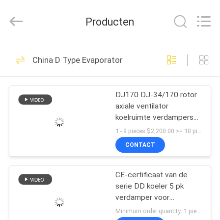
Refrigeration
Equipment
Co.,
Producten
Ltd..
All
Rights
Reserved.
HUIS
118
China D Type Evaporator
condenserende
PRODUCTEN
koelinstallatie
DJ170 DJ-34/170 rotor
axiale ventilator
VR-
koelruimte verdampers
SHOW
ventilator motoren lage
1 - 9 pieces $2,200.00 >= 10 pieces $2,100.00 MOQ:1 (stukken)
temperatuur koeling
CONTACT
luchtkoeler
32
ONGEVEER
Kleine
CE-certificaat van de
ONS
serie DD koeler 5 pk
Condenserende
verdamper voor
FABRIEKSREIS
koelruimte
Minimum order quantity: 1 piece $127.00-1,970.00 MOQ:1 set
Eenheid