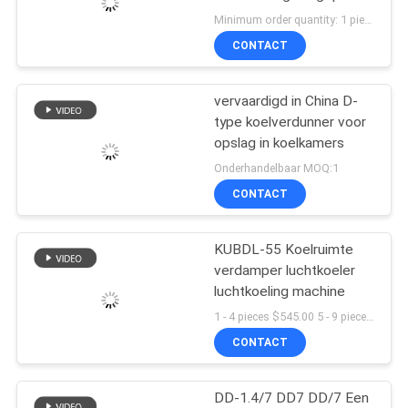
SITEMAP
luchtkoeler 3HP
Minimum order quantity: 1 piece $127.00-1,970.00 MOQ:1 set
koelopslag verdamper
CONTACT
plafondverdamper,
37
PRIVACYBELEID
geschikt voor koeling in
Water Gekoelde
magazijnen,
vervaardigd in China D-
koelopslagkamers,
type koelverdunner voor
Condenserende
groentenkoelopslag
opslag in koelkamers
Eenheden
Onderhandelbaar MOQ:1
CONTACT
KUBDL-55 Koelruimte
21
verdamper luchtkoeler
Koele Zaal
luchtkoeling machine
1 - 4 pieces $545.00 5 - 9 pieces $520.00 >= 10 pieces $480.00 MOQ:1 (stukken)
Evaporatoren
CONTACT
DD-1.4/7 DD7 DD/7 Een