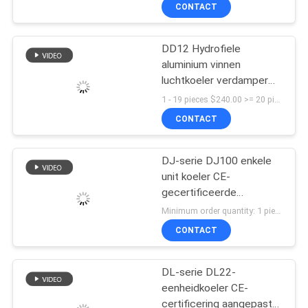
CONTACT
KWALITEITSCONTROLE
DD12 Hydrofiele
14
aluminium vinnen
CONTACTEER
luchtkoeler verdamper
Semi Hermetische
ONS
spoel met scharnieren
1 - 19 pieces $240.00 >= 20 pieces $230.00 MOQ:1 set
Condenserende
Verdamper met expansie
CONTACT
klep verdamper voor
NIEUWS
Eenheid
koelkamer
DJ-serie DJ100 enkele
unit koeler CE-
GEVALLEN
gecertificeerde
74
koelopslag speciale
Minimum order quantity: 1 piece $127.00-1,970.00 MOQ:1 set
luchtkoeler verdamper
VERZOEK
Lucht Gekoelde
CONTACT
plafondverdamper
OM EEN
koelapparatuur fabrikant,
Condenserende
koelfabriek, gekoelde
CITAAT
DL-serie DL22-
Eenheid
koelopslag
eenheidkoeler CE-
certificering aangepaste