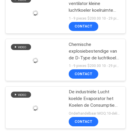
ventilator kleine
luchtkoeler koelruimte
14
verdamping luchtkoeler
1 - 9 pieces $200.00 10 - 29 pieces $180.00 >= 30 pieces $140.00 MOQ:1 (stukken)
condensatie eenheid
CONTACT
D Type Evaporator
luchtkoelers
Chemische
explosiebestendige van
de D-Type de luchtkoeler
in drie stadia
1 - 9 pieces $200.00 10 - 29 pieces $180.00 >= 30 pieces $140.00 MOQ:10
evaporatorr404a koude
CONTACT
36
ruimte
De industriële Lucht
platenwarmtewisselaar
koelde Evaporator het
Koelen de Consumptie
Lange Levensduur van
Onderhandelbaar MOQ:10-delige / Pieces
de Systemen Lage
CONTACT
Macht