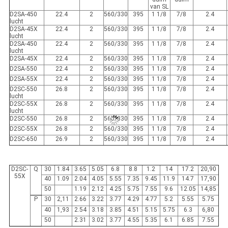
van SL
D2SA-450
22.4
2
560/330
395
1 1/8
7/8
2.4
lucht
D2SA-45X
22.4
2
560/330
395
1 1/8
7/8
2.4
lucht
D2SA-450
22.4
2
560/330
395
1 1/8
7/8
2.4
lucht
D2SA-45X
22.4
2
560/330
395
1 1/8
7/8
2.4
D2SA-550
22.4
2
560/330
395
1 1/8
7/8
2.4
D2SA-55X
22.4
2
560/330
395
1 1/8
7/8
2.4
D2SC-550
26.8
2
560/330
395
1 1/8
7/8
2.4
lucht
D2SC-55X
26.8
2
560/330
395
1 1/8
7/8
2.4
lucht
D2SC-550
26.8
2
560/330
395
1 1/8
7/8
2.4
D2SC-55X
26.8
2
560/330
395
1 1/8
7/8
2.4
D2SC-650
26.9
2
560/330
395
1 1/8
7/8
2.4
D2SC-
Q
30
1.84
3.65
5.05
6.8
8.8
1.2
14
17.2
20,90
55X
40
1.09
2.04
4.05
5.55
7.35
9.45
11.9
14.7
17,90
50
1.19
2.12
4.25
5.75
7.55
9.6
12.05
14,85
P
30
2,11
2.66
3.22
3.77
4.29
4.77
5.2
5.55
5.75
40
1,93
2.54
3.18
3.85
4.51
5.15
5.75
6.3
6,80
50
2.31
3.02
3.77
4.55
5.35
6.1
6.85
7.55