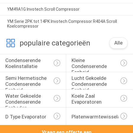
YM49A1G Invotech Scroll Compressor
YM Serie 2PK tot 14PK Invotech Compressor R404A Scroll
Koelcompressor
populaire categorieën
Alle
Condenserende 
Kleine 
Koelinstallatie
Condenserende 
Eenheid
Semi Hermetische 
Lucht Gekoelde 
Condenserende 
Condenserende 
Eenheid
Eenheid
Water Gekoelde 
Koele Zaal 
Condenserende 
Evaporatoren
Eenheden
D Type Evaporator
Platenwarmtewisselaar
Vraag een offerte aan