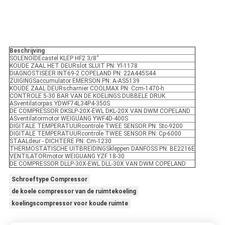
Beschrijving
SOLENOÏDEcastel KLEP HF2 3/8“
KOUDE ZAAL HET DEURslot SLUIT PN: Yl-1178
DIAGNOSTISEER INT69-2 COPELAND PN: 22A445S44
ZUIGINGSaccumulator EMERSON PN: A-AS5139
KOUDE ZAAL DEURscharnier COOLMAX PN: Ccm-1470-h
CONTROLE 5-30 BAR VAN DE KOELINGS DUBBELE DRUK
ASventilatorpas YDWF74L34P4-350S
DE COMPRESSOR DKSLP-20X-EWL DKL-20X VAN DWM COPELAND
ASventilatormotor WEIGUANG YWF4D-400S
DIGITALE TEMPERATUURcontrole TWEE SENSOR PN: Stc-9200
DIGITALE TEMPERATUURcontrole TWEE SENSOR PN: Cp-6000
STAALdeur - DICHTERE PN: Cm-1230
THERMOSTATISCHE UITBREIDINGSkleppen DANFOSS PN: BE2216E
VENTILATORmotor WEIGUANG YZF 18-30
DE COMPRESSOR DLLP-30X-EWL DLL-30X VAN DWM COPELAND
Schroeftype Compressor
de koele compressor van de ruimtekoeling
koelingscompressor voor koude ruimte