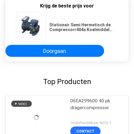
Krijg de beste prijs voor
Stationair Semi Hermetisch de
Compressorr404a Koelmiddel
D2SC-55X van 5HP
Doorgaan
Top Producten
06EA299600 40 pk
dragercompressor
Onderhandelbaar MOQ:1
CONTACT