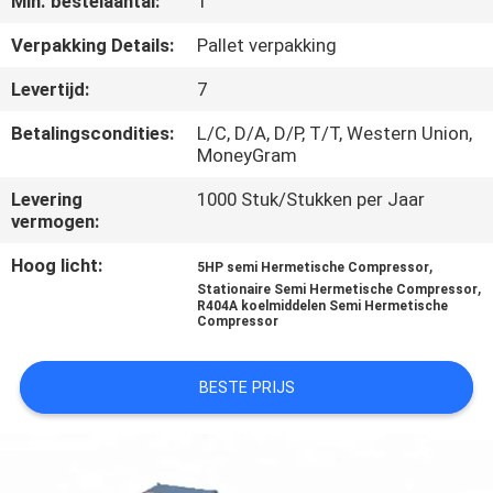
Min. bestelaantal:
1
KWALITEITSCONTROLE
Verpakking Details:
Pallet verpakking
Levertijd:
7
CONTACTEER
Betalingscondities:
L/C, D/A, D/P, T/T, Western Union,
ONS
MoneyGram
Levering
1000 Stuk/Stukken per Jaar
VERZOEK
vermogen:
OM EEN
Hoog licht:
,
5HP semi Hermetische Compressor
,
Stationaire Semi Hermetische Compressor
CITAAT
R404A koelmiddelen Semi Hermetische
Compressor
SITEMAP
BESTE PRIJS
PRIVACYBELEID