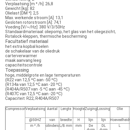
Verplaatsing [m ³ /h]:
26,8
Gewicht [kg]:
82
Olielast [DM ³]:
2,5
Max. werkende stroom [A]:
13,1
Gesloten rotorstroom [A]:
74,1
Voeding [V/~/Hz]:
380
V/3/50Hz
Standaardmateriaal: oliepomp, het glas van het oliegezicht,
Rotalock-kleppen, thermische bescherming
Facultatief materiaal
het extra kopbal koelen
de schakelaar van de oliedruk
carterverwarmer
maak aanvang leeg
capaciteitscontrole
Toepassing
hoge, middelgrote en lage temperaturen
(R22 van 12,5 ºC aan -50 ºC)
(R134a van 12,5 ºC aan -20 ºC)
(R404A/R507 van -5 ºC aan -45 ºC)
(R407C van 12,5 ºC aan -20 ºC)
Capaciteit: R22, R404A/R507
Compressor
Verplaatsing
Aantal
Lengte
Hoogte
Zuiging
Lossing
Olie
@50HZ
van
breedte
H
lijn
lijn
Hoeveelheid
m ² /h
cilinders
L/B mm
mm
De
DL
L
duim
duim