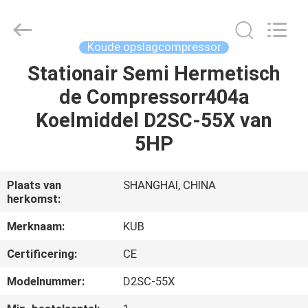
Refrigeration
Equipment
Co.,
Ltd..
All
Koude opslagcompressor
Rights
Reserved.
Stationair Semi Hermetisch
HUIS
de Compressorr404a
PRODUCTEN
Koelmiddel D2SC-55X van
5HP
VR-
SHOW
Plaats van
SHANGHAI, CHINA
herkomst:
ONGEVEER
Merknaam:
KUB
ONS
Certificering:
CE
Modelnummer:
D2SC-55X
FABRIEKSREIS