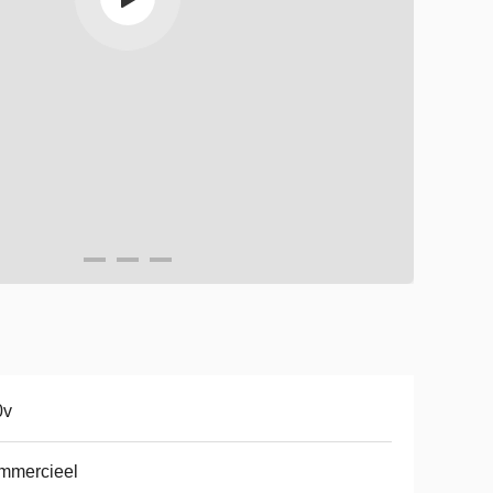
0v
mmercieel