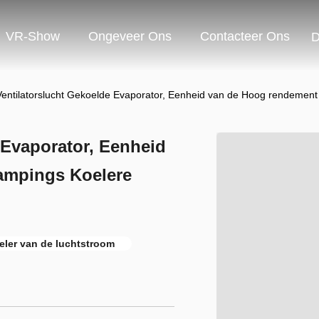
VR-Show
Ongeveer Ons
Contacteer Ons
D
entilatorslucht Gekoelde Evaporator, Eenheid van de Hoog rendemen
 Evaporator, Eenheid
ampings Koelere
ler van de luchtstroom