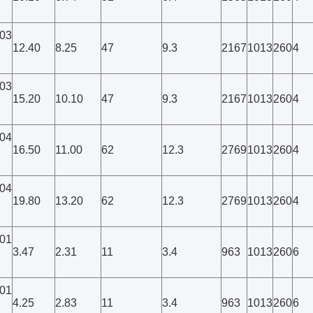
03
12.40
8.25
47
9.3
2167
1013
260
4
03
15.20
10.10
47
9.3
2167
1013
260
4
04
16.50
11.00
62
12.3
2769
1013
260
4
04
19.80
13.20
62
12.3
2769
1013
260
4
01
3.47
2.31
11
3.4
963
1013
260
6
01
4.25
2.83
11
3.4
963
1013
260
6