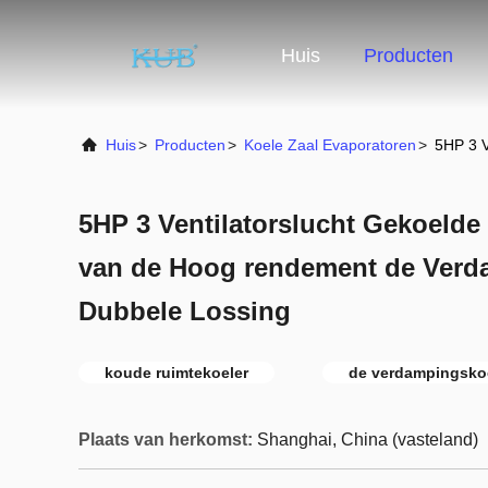
Huis
Producten
Huis
>
Producten
>
Koele Zaal Evaporatoren
>
5HP 3 V
5HP 3 Ventilatorslucht Gekoelde
van de Hoog rendement de Verd
Dubbele Lossing
koude ruimtekoeler
de verdampingskoe
Plaats van herkomst:
Shanghai, China (vasteland)