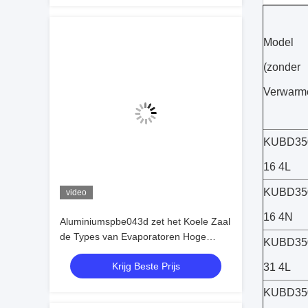
Model
(zonder
Verwarm
KUBD35
16 4L
KUBD35
video
16 4N
Aluminiumspbe043d zet het Koele Zaal
de Types van Evaporatoren Hoge
KUBD35
Middelgrote Lage Temperatuur Venster
Krijg Beste Prijs
op
31 4L
KUBD35