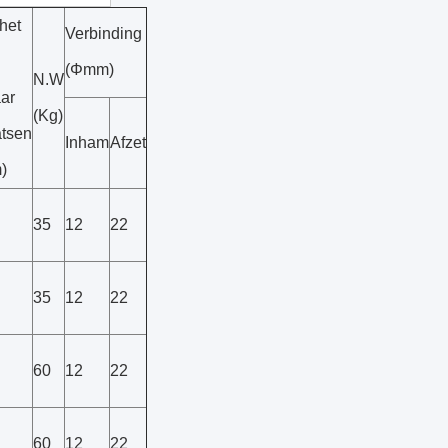
het
Verbinding
(Φmm)
N.W
aar
(Kg)
atsen
Inham
Afzet
)
35
12
22
35
12
22
60
12
22
60
12
22