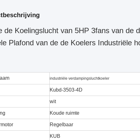
tbeschrijving
e de Koelingslucht van 5HP 3fans van de d
e Plafond van de de Koelers Industriële h
naam
industriële verdampingsluchtkoeler
Kubd-3503-4D
wit
ing
Koude ruimte
rmotor
Regelbaar
KUB