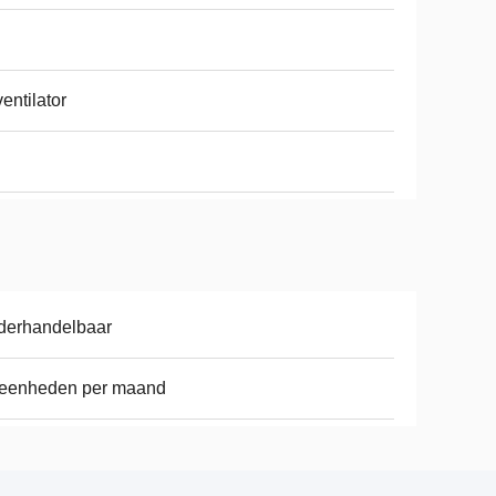
entilator
derhandelbaar
 eenheden per maand