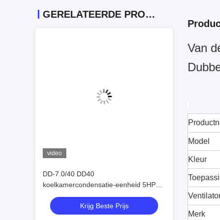
GERELATEERDE PRODUCTEN
Produc
Van d
Dubbel
Product
Model
video
Kleur
DD-7.0/40 DD40
Toepass
koelkamercondensatie-eenheid 5HP
verdamper spoelverwarmer ontdooiing
Ventilato
Krijg Beste Prijs
verdamper ventilator koelkamer
Merk
verdamper prijs