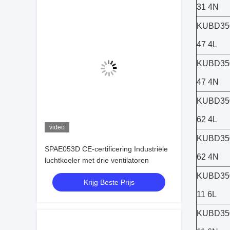
31 4N
KUBD35
47 4L
KUBD35
47 4N
KUBD35
62 4L
video
KUBD35
SPAE053D CE-certificering Industriële
62 4N
luchtkoeler met drie ventilatoren
KUBD35
Krijg Beste Prijs
11 6L
KUBD35