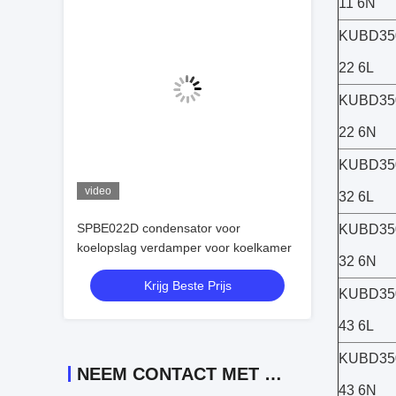
11 6N
KUBD35
22 6L
KUBD35
22 6N
KUBD35
video
32 6L
SPBE022D condensator voor
KUBD35
koelopslag verdamper voor koelkamer
32 6N
Krijg Beste Prijs
KUBD35
43 6L
KUBD35
NEEM CONTACT MET ONS OP
43 6N