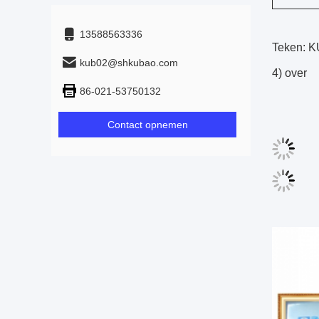
13588563336
Teken: KU
kub02@shkubao.com
4) over
86-021-53750132
Contact opnemen